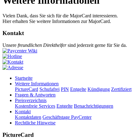
Weitere Informationen
Vielen Dank, dass Sie sich für die MajorCard interessieren.
Hier erhalten Sie weitere Informationen zur MajorCard.
Kontakt
Unsere
freundlichen Direkthelfer
sind jederzeit gerne für Sie da.
Startseite
Weitere Informationen
PictureCard
Schufafrei
PIN
Entgelte
Kündigung
Zertifiziert
Fragen & Antworten
Preisverzeichnis
Kostenfreie Services
Entgelte
Benachrichtigungen
Kontakt
Kontaktdaten
Geschäftstage PayCenter
Rechtliche Hinweise
PictureCard